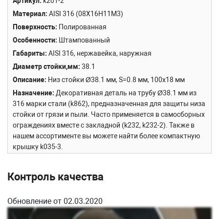
Артикул
k201-2
Материал
AISI 316 (08Х16Н11М3)
Поверхность
Полированная
Особенности
Штампованный
Габариты
AISI 316, нержавейка, наружная
Диаметр стойки,мм
38.1
Описание
Низ стойки Ø38.1 мм, S=0.8 мм, 100х18 мм
Назначение
Декоративная деталь на трубу Ø38.1 мм из
316 марки стали (k862), предназначенная для защиты низа
стойки от грязи и пыли. Часто применяется в самосборных
ограждениях вместе с закладной (k232, k232-2). Также в
нашем ассортименте вы можете найти более компактную
крышку k035-3.
Особенность модели
Модель сделана из 316 марки стали.
Сборка и установка
Не имеет никакого крепления на
Контроль качества
стойке, просто надевается на трубу и свободно скользит
вверх-вниз.
Обновление от 02.03.2020