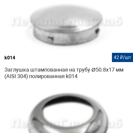
42 ₽/шт
k014
Заглушка штампованная на трубу Ø50.8х17 мм
(AISI 304) полированная k014