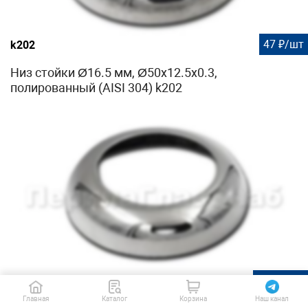
47 ₽/шт
k202
Низ стойки Ø16.5 мм, Ø50х12.5х0.3,
полированный (AISI 304) k202
121 ₽/шт
k035
Главная
Каталог
Корзина
Наш канал