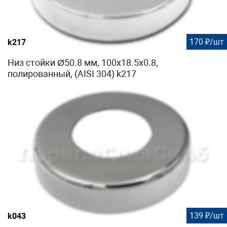
170 ₽/шт
k217
Низ стойки Ø50.8 мм, 100х18.5х0.8,
полированный, (AISI 304) k217
139 ₽/шт
k043