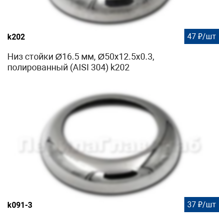
47 ₽/шт
k202
Низ стойки Ø16.5 мм, Ø50х12.5х0.3,
полированный (AISI 304) k202
37 ₽/шт
k091-3