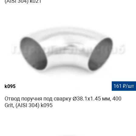
(AISI 304) k021
161 ₽/шт
k095
Отвод поручня под сварку Ø38.1х1.45 мм, 400
Grit, (AISI 304) k095