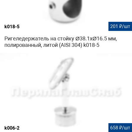
201 ₽/шт
k018-5
Ригеледержатель на стойку Ø38.1хØ16.5 мм,
полированный, литой (AISI 304) k018-5
658 ₽/шт
k006-2