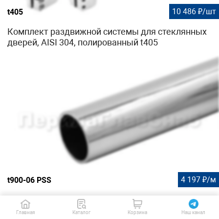
10 486 ₽/шт
t405
Комплект раздвижной системы для стеклянных
дверей, AISI 304, полированный t405
4 197 ₽/м
t900-06 PSS
Штанга 18х1.5 мм полированная, длина 6000 мм
t900-06 PSS
Главная
Каталог
Корзина
Наш канал