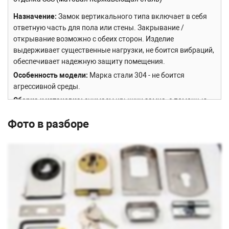
Назначение
Замок вертикального типа включает в себя
ответную часть для пола или стены. Закрывание /
открывание возможно с обеих сторон. Изделие
выдерживает существенные нагрузки, не боится вибраций,
обеспечивает надежную защиту помещения.
Особенность модели
Марка стали 304 - не боится
агрессивной среды.
Сборка и установка
снимаем крышки замка, с помощью
шестигранника раскручиваем замок на две части,
Фото в разборе
фиксируем замок в заранее заготовленный вырез стекла.
И обратно собираем- закручиваем замок и закрываем
крышки