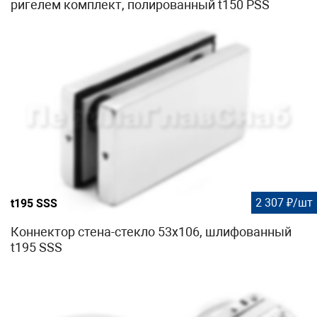
ригелем комплект, полированный t150 PSS
2 307 ₽/шт
t195 SSS
Коннектор стена-стекло 53х106, шлифованный
t195 SSS