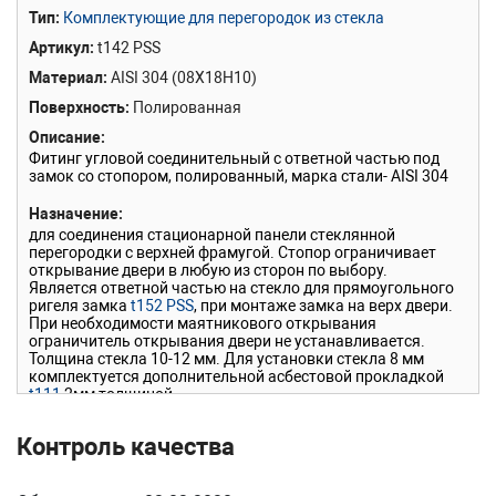
Тип
Комплектующие для перегородок из стекла
Артикул
t142 PSS
Материал
AISI 304 (08Х18Н10)
Поверхность
Полированная
Описание
Фитинг угловой соединительный с ответной частью под
замок со стопором, полированный, марка стали- AISI 304
Назначение
для соединения стационарной панели стеклянной
перегородки с верхней фрамугой. Стопор ограничивает
открывание двери в любую из сторон по выбору.
Является ответной частью на стекло для прямоугольного
ригеля замка
t152 PSS
, при монтаже замка на верх двери.
При необходимости маятникового открывания
ограничитель открывания двери не устанавливается.
Толщина стекла 10-12 мм. Для установки стекла 8 мм
комплектуется дополнительной асбестовой прокладкой
t111
2мм толщиной.
Особенность модели
Изготовлено из 304 марки стали-
Контроль качества
обеспечивает высокую прочность и устойчивость к
деформациям.