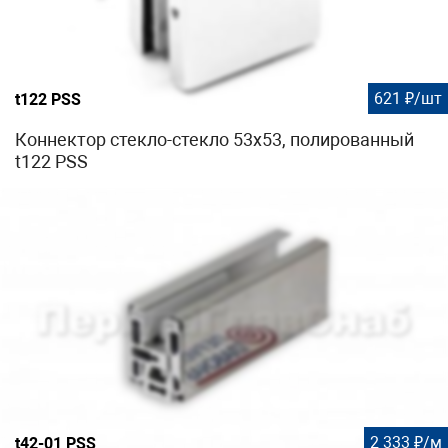
621 ₽/шт
t122 PSS
Коннектор стекло-стекло 53х53, полированный
t122 PSS
2 333 ₽/м
t42-01 PSS