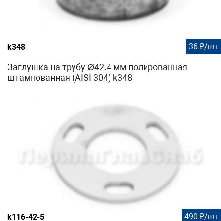
36 ₽/шт
k348
Заглушка на трубу Ø42.4 мм полированная
штампованная (AISI 304) k348
490 ₽/шт
k116-42-5