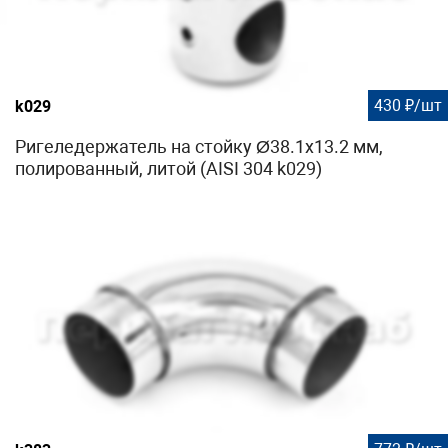
430 ₽/шт
k029
Ригеледержатель на стойку Ø38.1х13.2 мм,
полированный, литой (AISI 304 k029)