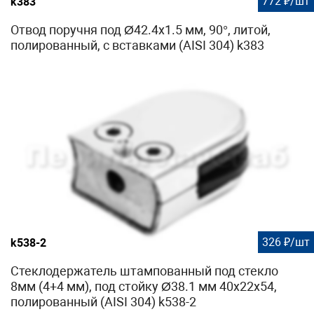
772 ₽/шт
k383
Отвод поручня под Ø42.4х1.5 мм, 90°, литой,
полированный, с вставками (AISI 304) k383
326 ₽/шт
k538-2
Стеклодержатель штампованный под стекло
8мм (4+4 мм), под стойку Ø38.1 мм 40х22х54,
полированный (AISI 304) k538-2