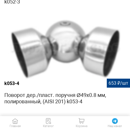
k052-3
653 ₽/шт
k053-4
Поворот дер./пласт. поручня Ø49х0.8 мм,
полированный, (AISI 201) k053-4
Главная
Каталог
Корзина
Наш канал