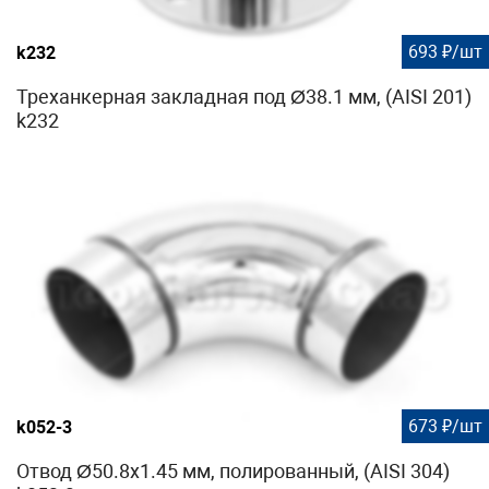
693 ₽/шт
k232
Треханкерная закладная под Ø38.1 мм, (AISI 201)
k232
673 ₽/шт
k052-3
Отвод Ø50.8х1.45 мм, полированный, (AISI 304)