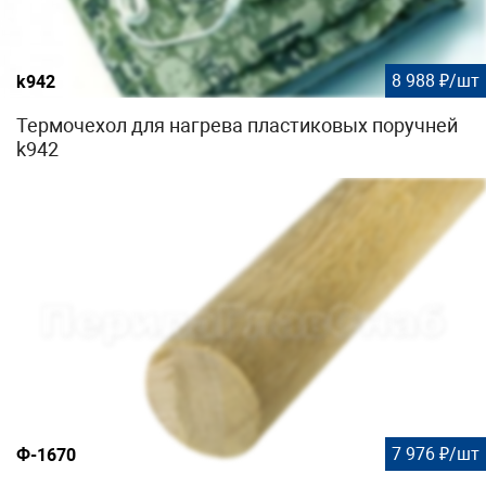
8 988 ₽/шт
k942
Термочехол для нагрева пластиковых поручней
k942
7 976 ₽/шт
Ф-1670