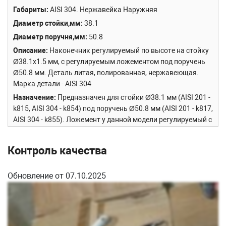
Габариты
AISI 304. Нержавейка Наружняя
Диаметр стойки,мм
38.1
Диаметр поручня,мм
50.8
Описание
Наконечник регулируемый по высоте на стойку
Ø38.1х1.5 мм, с регулируемым ложементом под поручень
Ø50.8 мм. Деталь литая, полированная, нержавеющая.
Марка детали - AISI 304
Назначение
Предназначен для стойки Ø38.1 мм (AISI 201 -
k815, AISI 304 - k854) под поручень Ø50.8 мм (AISI 201 - k817,
AISI 304 - k855). Ложемент у данной модели регулируемый с
двумя отверстиями под саморезы (М-3307, М-4074) для
поручня. Аналоги k204 и k006-2.
Контроль качества
Особенность модели
Регулировка по высоте! Если вы ни
разу не устанавливали перила, то берите именно эту
Обновление от 07.10.2025
модель! Уникальность позиции заключается в том, что с
помощью неё вы можете регулировать высоту поручня и
подгонять под них стойку на лестничных маршах (не надо
двигать стойку на ступеньке).
Сборка и установка
Фиксируется в трубе Ø38.1 мм как на