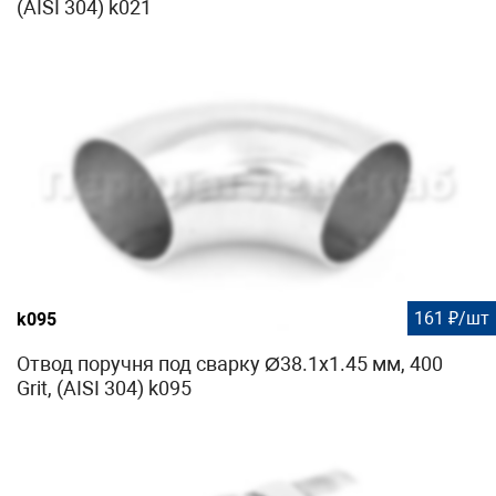
(AISI 304) k021
161 ₽/шт
k095
Отвод поручня под сварку Ø38.1х1.45 мм, 400
Grit, (AISI 304) k095