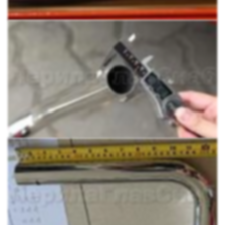
зачистить и заполировать место стыка.
Особенность модели
Идеально ровный, полированный
стальной фитинг. Проверено, готовое окончание поручня
для завязки перил сокращает время монтажа ограждения
в четыре раза. Это выгодно вам, удобно монтажникам и
комфортно заказчикам: 1. Экономите на времени работы
бригады. 2. Выигрываете на сроках монтажа. 3. Экономите
на инструментах и расходных материалах. 4.
Зарабатываете на отсутствии затрат.