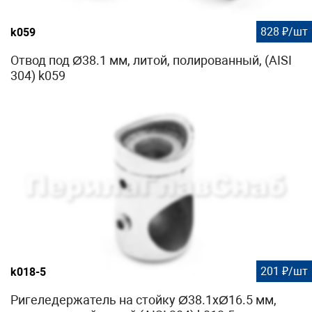
828 ₽/шт
k059
Отвод под Ø38.1 мм, литой, полированный, (AISI
304) k059
201 ₽/шт
k018-5
Ригеледержатель на стойку Ø38.1хØ16.5 мм,