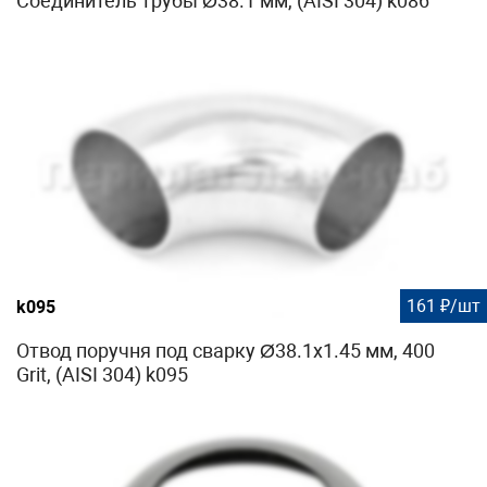
Соединитель трубы Ø38.1 мм, (AISI 304) k086
161 ₽/шт
k095
Отвод поручня под сварку Ø38.1х1.45 мм, 400
Grit, (AISI 304) k095