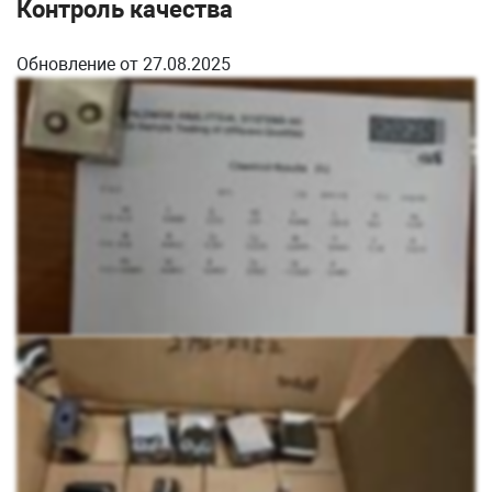
Контроль качества
Спроектирован и разработан для быстрого монтажа
ограждений со стеклом толщиной 8 мм на плоскую
поверхность. Производится со специальным
Обновление от 27.08.2025
установочным отверстием и утолщенными краями, что
позволяет монтировать его на самосборных ограждениях
и на сварку.
Особенность модели
Стеклодержатель подходит к любому интерьеру , можно
устанавливать как в помещении так и на открытой
местности. Часто используется как ограждение бассейнов.
Визуально стильные, долго служат и легко установить.
По виду полностью повторяет
k003
, но существенно
дешевле своего литого аналога.
Сборка и установка
Установка стеклодержателя может производиться двумя
способами:
1. Для этого приваривают корпус стеклодержателя к
внешней стенке трубы стойки.
2. Либо вваривают шпильку с резьбой М6 и закрепляют
первую половину стеклодержателя на стойке, стягивая
гайкой. Вторая часть стеклодержателя присоединяется к
первой входящими в комплект специальными винтами под
шестигранный ключ. В этот момент стекло зажимается
между двумя половинками детали специальными