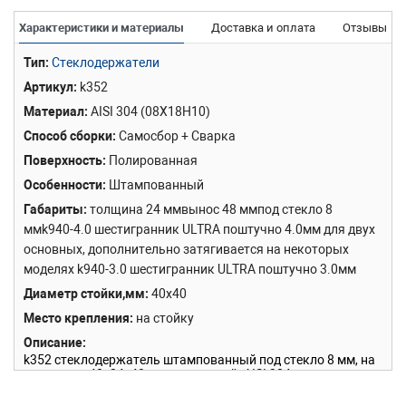
Характеристики и материалы
Доставка и оплата
Отзывы
Тип
Стеклодержатели
Артикул
k352
Материал
AISI 304 (08Х18Н10)
Способ сборки
Самосбор + Сварка
Поверхность
Полированная
Особенности
Штампованный
Габариты
толщина 24 ммвынос 48 ммпод стекло 8
ммk940-4.0 шестигранник ULTRA поштучно 4.0мм для двух
основных, дополнительно затягивается на некоторых
моделях k940-3.0 шестигранник ULTRA поштучно 3.0мм
Диаметр стойки,мм
40х40
Место крепления
на стойку
Описание
k352 стеклодержатель штампованный под стекло 8 мм, на
плоскость 40х24х48 полированный. AISI 304
Назначение