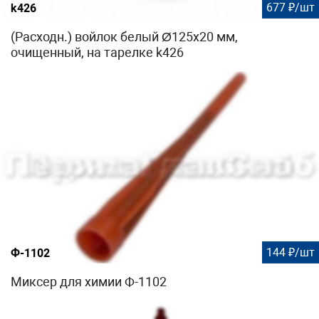
677 ₽/шт
k426
(Расходн.) войлок белый Ø125х20 мм,
очищенный, на тарелке k426
144 ₽/шт
Ф-1102
Миксер для химии Ф-1102