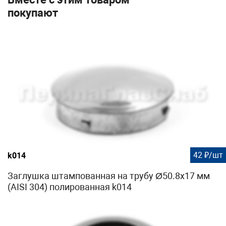
корректировка его положения
покупают
** полное отверждение состава, возможно приложение
нагрузки
Используется с
Ф-1102
,
Ф-1103
42 ₽/шт
k014
Заглушка штампованная на трубу Ø50.8х17 мм
(AISI 304) полированная k014