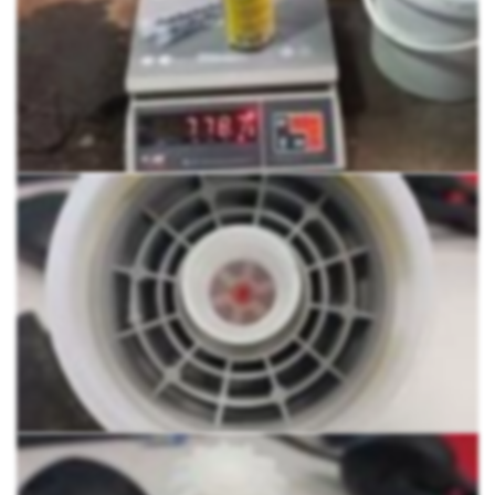
Особенность модели
Разработан для работы со всеми
существующим типами кирпича как силикатного, так и
керамического, природного камня и бетона. Таким
образом может использоваться для креплений в
полнотелых и в пустотелых материалах.
Данный анкер создан для малых нагрузок. Применим в
любых ремонтных, монтажных и строительных
мероприятиях.
В основе анкера синтетическая полиэстерная смола в
стироле. Данный анкерный состав отличает быстрая
отверждаемость. При заполнении отверстий укладывается
равномерно, бkагодаря этому создает герметичные узлы
крепления, не нарушая гидроизоляцию в основании.
Крепежный состав BIT-STICK разработали специально, как
экономически выгодное решение для креплений анкеров в
самонесущих конструкциях, которые не рассчитаны на
высокие эксплуатационные нагрузки.