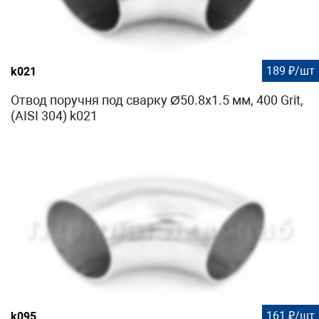
189 ₽/шт
k021
Отвод поручня под сварку Ø50.8х1.5 мм, 400 Grit,
(AISI 304) k021
161 ₽/шт
k095