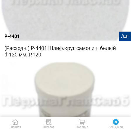
/шт
P-4401
(Расходн.) P-4401 Шлиф.круг самолип. белый
d.125 мм, P.120
Главная
Каталог
Корзина
Наш канал