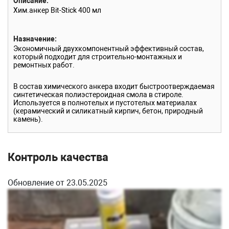
Описание
Хим.анкер Bit-Stick 400 мл
Назначение
Экономичный двухкомпонентный эффективный состав,
который подходит для строительно-монтажных и
ремонтных работ.
В состав химического анкера входит быстроотверждаемая
синтетическая полиэстероидная смола в стироле.
Используется в полнотелых и пустотелых материалах
(керамический и силикатный кирпич, бетон, природный
камень).
В соединение анкер может быть любой: резьбовая
шпилька, штифт, винты, болты, металлические прутки,
Контроль качества
гибкие связи. Применяется в установке оконных решеток,
перильных ограждений, различных декоративных
элементов и конструктивных креплений.
Устойчив к воздействию агрессивных средств.
Обновление от 23.05.2025
Время отверждения
+35°С / 20 мин – -5°С / 90 мин
Время схватывания
+35°С / 3 мин – -5°С / 50 мин
Объем
400 мл