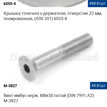
498 ₽/шт
k055-4
Крышка точечного держателя, отверстие 22 мм,
полированная, (AISI 201) k055-4
48 ₽/шт
М-3827
Винт-имбус нерж. М8х50 потай (DIN 7991.A2)
М-3827