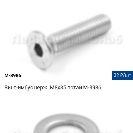
32 ₽/шт
М-3986
Винт-имбус нерж. М8х35 потай М-3986