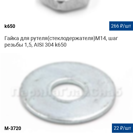
266 ₽/шт
k650
Гайка для рутеля(стеклодержателя)М14, шаг
резьбы 1,5, AISI 304 k650
22 ₽/шт
М-3720