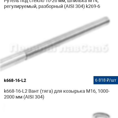
Рутель под стекло 10-26 мм, шпилька М14,
регулируемый, разборный (AISI 304) k269-6
6 818 ₽/шт
k668-16-L2
k668-16-L2 Вант (тяга) для козырька М16, 1000-
2000 мм (AISI 304)