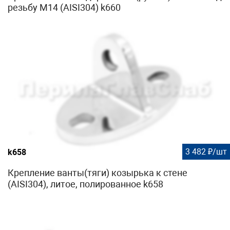
резьбу М14 (AISI304) k660
3 482 ₽/шт
k658
Крепление ванты(тяги) козырька к стене
(AISI304), литое, полированное k658