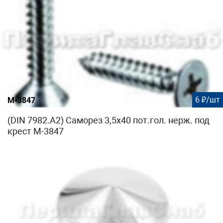
6 ₽/шт
М-3847
(DIN 7982.А2) Саморез 3,5х40 пот.гол. нерж. под
крест М-3847