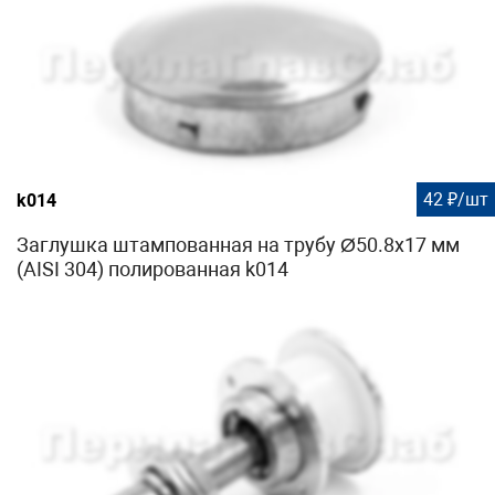
42 ₽/шт
k014
Заглушка штампованная на трубу Ø50.8х17 мм
(AISI 304) полированная k014