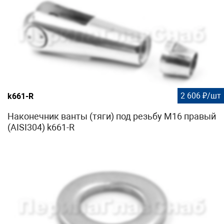
2 606 ₽/шт
k661-R
Наконечник ванты (тяги) под резьбу М16 правый
(AISI304) k661-R