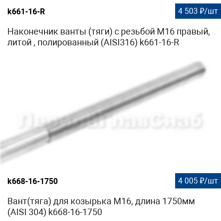
4 503 ₽/шт
k661-16-R
Наконечник ванты (тяги) с резьбой М16 правый,
литой , полированный (AISI316) k661-16-R
4 005 ₽/шт
k668-16-1750
Вант(тяга) для козырька М16, длина 1750мм
(AISI 304) k668-16-1750