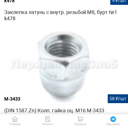
9 ₽/шт
k478
Заклепка латунь с внутр. резьбой М8, бурт №1
k478
58 ₽/шт
М-3433
(DIN 1587.Zn) Колп. гайка оц. М16 М-3433
Главная
Каталог
Корзина
Наш канал