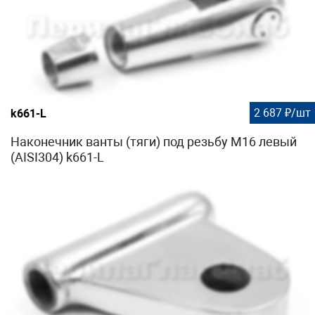
2 687 ₽/шт
k661-L
Наконечник ванты (тяги) под резьбу М16 левый
(AISI304) k661-L