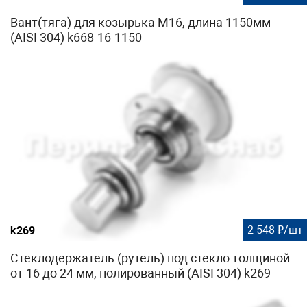
Вант(тяга) для козырька М16, длина 1150мм
(AISI 304) k668-16-1150
2 548 ₽/шт
k269
Стеклодержатель (рутель) под стекло толщиной
от 16 до 24 мм, полированный (AISI 304) k269