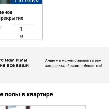
От 41 164 ₽/м
енное
ерекрытие
м
те нам и мы
А ещё мы можем отправить к вам
на все ваши
замерщика, абсолютно бесплатно!
е полы в квартире