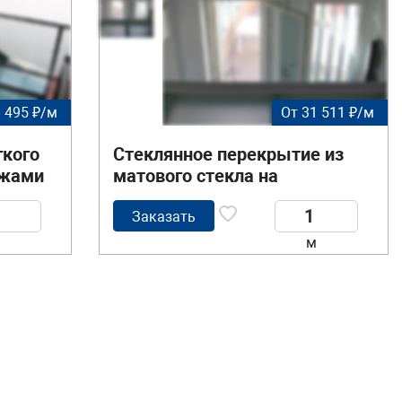
 495 ₽/м
От 31 511 ₽/м
гкого
Стеклянное перекрытие из
ажами
матового стекла на
внутреннем балконе
Заказать
м