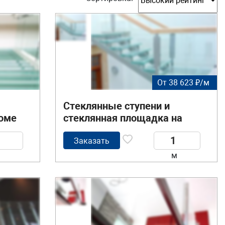
От 38 623 ₽/м
Стеклянные ступени и
доме
стеклянная площадка на
лестнице
Заказать
м