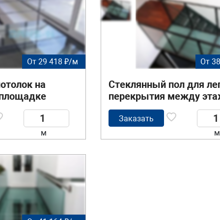
От 29 418 ₽/м
От 38
отолок на
Стеклянный пол для ле
площадке
перекрытия между эт
Заказать
м
м