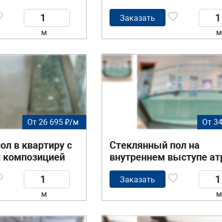
Заказать
м
м
От 26 695 ₽/м
От 34
ол в квартиру с
Стеклянный пол на
 композицией
внутреннем выступе ат
Заказать
м
м