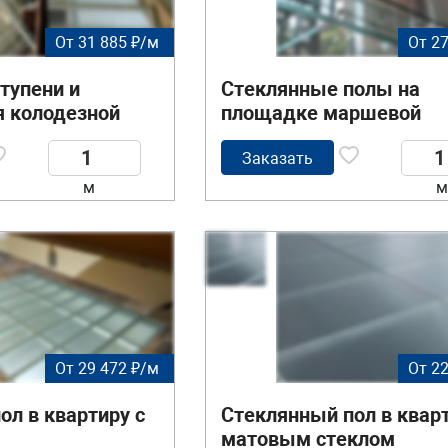
От 31 885 ₽/м
От 27
тупени и
Стеклянные полы на
 колодезной
площадке маршевой
лестницы
Заказать
м
м
От 29 472 ₽/м
От 22
ол в квартиру с
Стеклянный пол в кварт
матовым стеклом