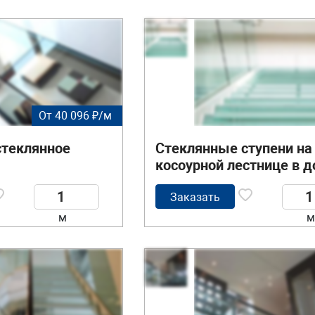
От 40 096 ₽/м
стеклянное
Стеклянные ступени на
косоурной лестнице в 
Заказать
м
м