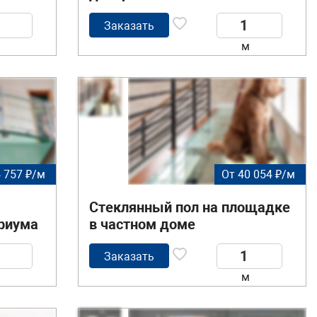
Заказать
м
 757 ₽/м
От 40 054 ₽/м
Стеклянный пол на площадке
риума
в частном доме
Заказать
м