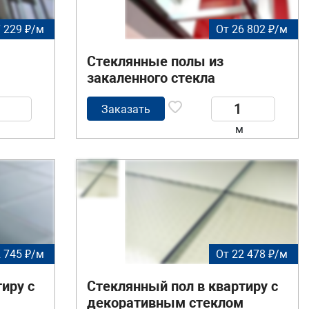
 229 ₽/м
От 26 802 ₽/м
Стеклянные полы из
закаленного стекла
Заказать
м
 745 ₽/м
От 22 478 ₽/м
иру с
Стеклянный пол в квартиру с
декоративным стеклом