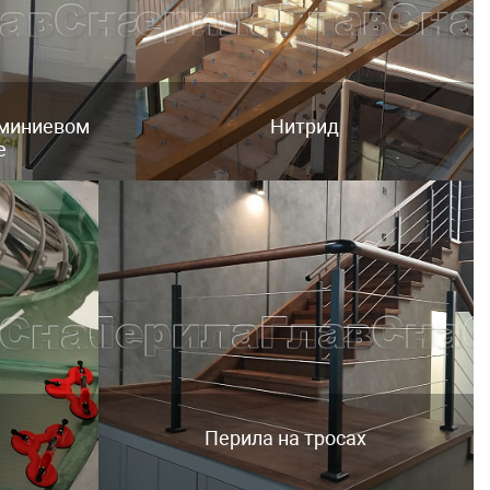
юминиевом
Нитрид
е
Перила на тросах