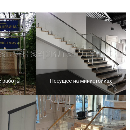
е работы
Несущее на министойках