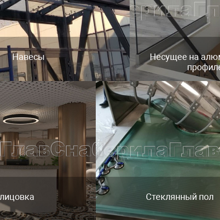
Навесы
Несущее на ал
профил
лицовка
Стеклянный пол