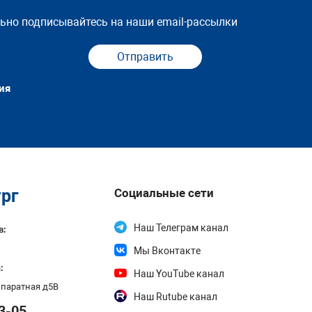
льно подписывайтесь на наши email-рассылки
Отправить
ия
рг
Социальные сети
Наш Телеграм канал
в:
Мы Вконтакте
:
Наш YouTube канал
Аппаратная д5В
Наш Rutube канал
3-05