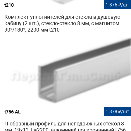
1 376 ₽/шт
t210
Комплект уплотнителей для стекла в душевую
кабину (2 шт.), стекло-стекло 8 мм, с магнитом
90°/180°, 2200 мм t210
1 378 ₽/шт
t756 AL
П-образный профиль для неподвижных стекол 8
мм, 19x13, L=2200, алюминий полированный t756