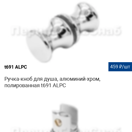
459 ₽/шт
t691 ALPC
Ручка-кноб для душа, алюминий-хром,
полированная t691 ALPC