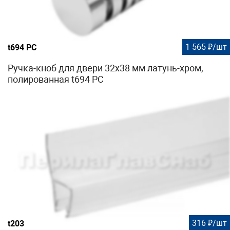
1 565 ₽/шт
t694 PC
Ручка-кноб для двери 32х38 мм латунь-хром,
полированная t694 PC
316 ₽/шт
t203