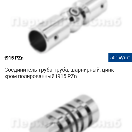
501 ₽/шт
t915 PZn
Соединитель труба-труба, шарнирный, цинк-
хром полированный t915 PZn