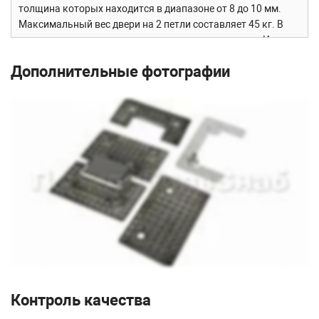
толщина которых находится в диапазоне от 8 до 10 мм.
Максимальный вес двери на 2 петли составляет 45 кг. В
конструкции заложена система скрытого крепежа. Имеет
функцию доводчика до закрытия от 25°. Максимальный
Дополнительные фотографии
угол разведения стыковочных элементов в плане
составляет 180°.
Сборка и установка
Крепление предусмотрено с двух сторон на 4 винта со
шляпками заподлицо (по 2 винта на каждую сторону).
Размер одной стороны петли составляет 90х55 мм.
Контроль качества