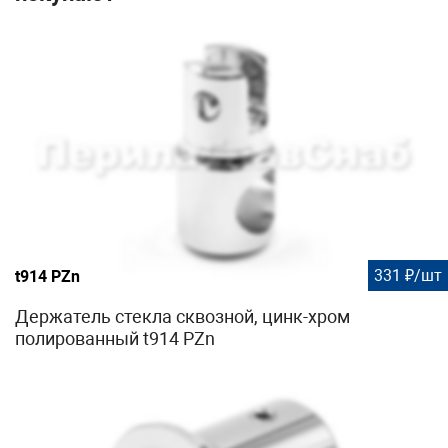
331 ₽/шт
t914 PZn
Держатель стекла сквозной, цинк-хром
полированный t914 PZn