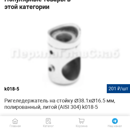
этой категории
201 ₽/шт
k018-5
Ригеледержатель на стойку Ø38.1хØ16.5 мм,
полированный, литой (AISI 304) k018-5
Главная
Каталог
Корзина
Наш канал