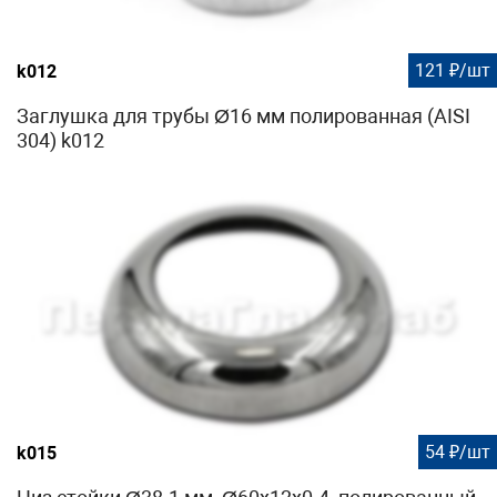
121 ₽/шт
k012
Заглушка для трубы Ø16 мм полированная (AISI
304) k012
54 ₽/шт
k015