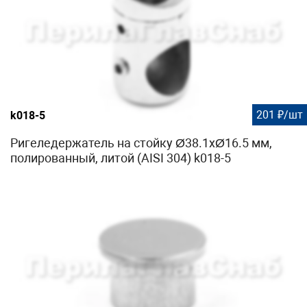
201 ₽/шт
k018-5
Ригеледержатель на стойку Ø38.1хØ16.5 мм,
полированный, литой (AISI 304) k018-5