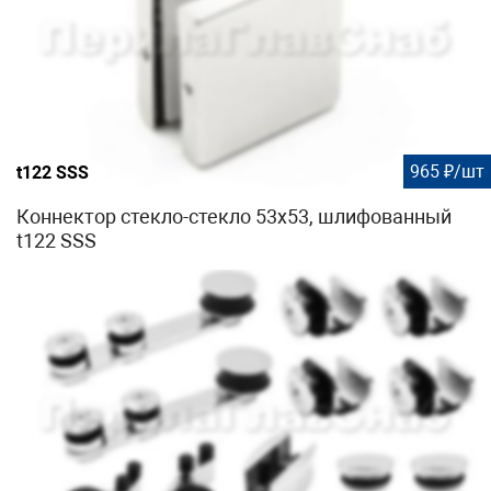
965 ₽/шт
t122 SSS
Коннектор стекло-стекло 53х53, шлифованный
t122 SSS