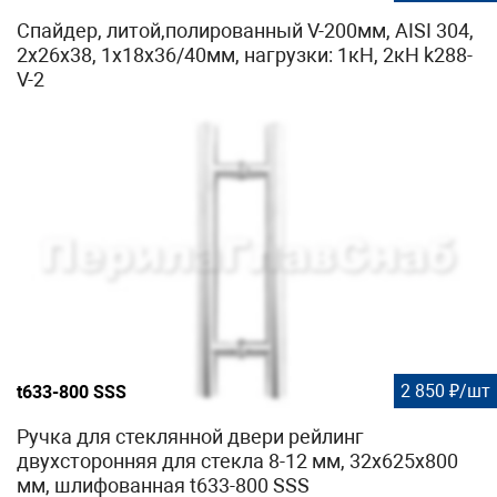
Cпайдер, литой,полированный V-200мм, AISI 304,
2х26х38, 1х18х36/40мм, нагрузки: 1кН, 2кН k288-
V-2
2 850 ₽/шт
t633-800 SSS
Ручка для стеклянной двери рейлинг
двухсторонняя для стекла 8-12 мм, 32х625х800
мм, шлифованная t633-800 SSS