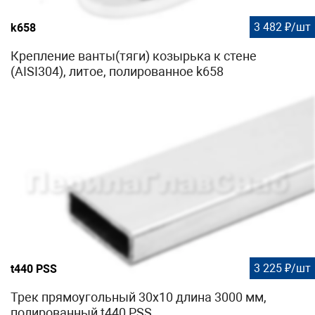
3 482 ₽/шт
k658
Крепление ванты(тяги) козырька к стене
(AISI304), литое, полированное k658
3 225 ₽/шт
t440 PSS
Трек прямоугольный 30х10 длина 3000 мм,
полированный t440 PSS