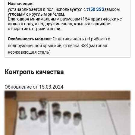
Назначение
устанавливается в пол, используется с
t150 SSS
замком
угловым с круглым ригелем.
Благодаря минимальным размерам t154 практически не
видна в полу, а подпружиненная, крышка защищает
отверстие от грязи и пыли.
Особенность модели
Ответная часть («Грибок») с
подпружиненной крышкой, отделка SSS (матовая
нержавеющая сталь)
Сборка и установка
Определите на полу точку, где будет
располагаться центр ригеля замка. Затем, следуя
Контроль качества
инструкциям на чертеже, просверлите отверстие под
установку ответной части замка
t154 SSS
Обновление от 15.03.2024