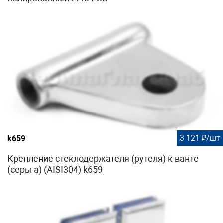
3 121 ₽/шт
k659
Крепление стеклодержателя (рутеля) к ванте
(серьга) (AISI304) k659