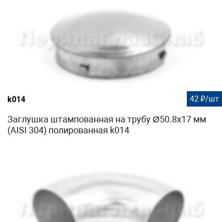
42 ₽/шт
k014
Заглушка штампованная на трубу Ø50.8х17 мм
(AISI 304) полированная k014