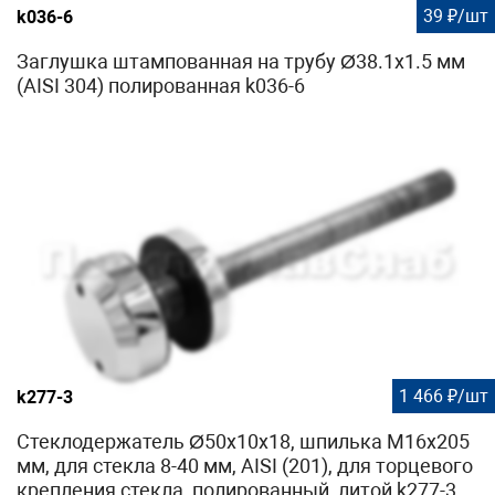
39 ₽/шт
k036-6
Заглушка штампованная на трубу Ø38.1х1.5 мм
(AISI 304) полированная k036-6
1 466 ₽/шт
k277-3
Стеклодержатель Ø50х10х18, шпилька М16х205
мм, для стекла 8-40 мм, AISI (201), для торцевого
крепления стекла, полированный, литой k277-3