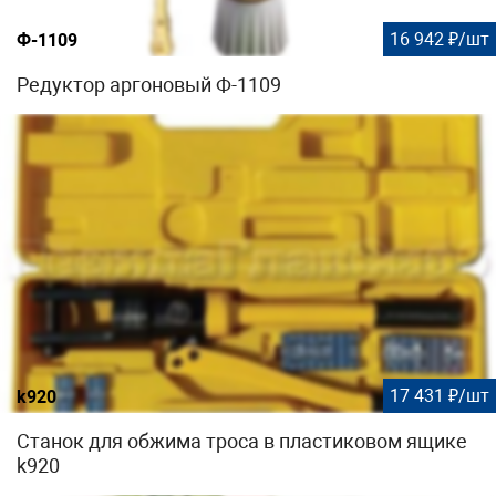
16 942 ₽/шт
Ф-1109
Редуктор аргоновый Ф-1109
17 431 ₽/шт
k920
Станок для обжима троса в пластиковом ящике
k920