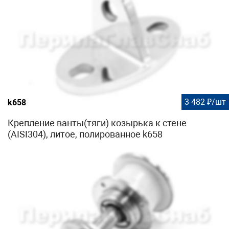
3 482 ₽/шт
k658
Крепление ванты(тяги) козырька к стене
(AISI304), литое, полированное k658