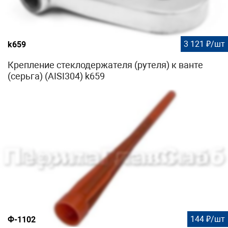
3 121 ₽/шт
k659
Крепление стеклодержателя (рутеля) к ванте
(серьга) (AISI304) k659
144 ₽/шт
Ф-1102