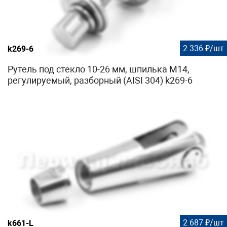
2 336 ₽/шт
k269-6
Рутель под стекло 10-26 мм, шпилька М14,
регулируемый, разборный (AISI 304) k269-6
2 687 ₽/шт
k661-L